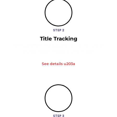
STEP 2
Title Tracking
An ecommerce shopping cart on an online
retailer’s site is a piece of software
See details u203a
STEP 3