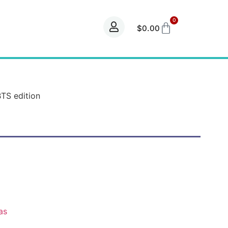
0
$
0.00
TS edition
as